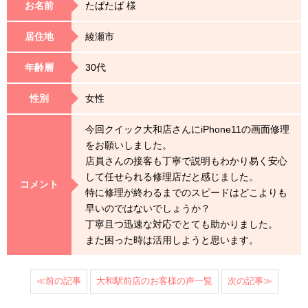
お名前
たばたば 様
居住地
綾瀬市
年齢層
30代
性別
女性
今回クイック大和店さんにiPhone11の画面修理
をお願いしました。
店員さんの接客も丁寧で説明もわかり易く安心
して任せられる修理店だと感じました。
コメント
特に修理が終わるまでのスピードはどこよりも
早いのではないでしょうか？
丁寧且つ迅速な対応でとても助かりました。
また困った時は活用しようと思います。
≪前の記事
大和駅前店のお客様の声一覧
次の記事≫