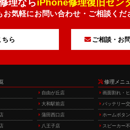
ne修理なら
iPhone修理復旧セン
もお気軽にお問い合わせ・ご相談くだ
こちら
ご相談・お
覧
修理メニ
自由が丘店
画面割れ・
大和駅前店
バッテリー
店
蒲田西口店
ホームボタ
店
八王子店
スピーカー