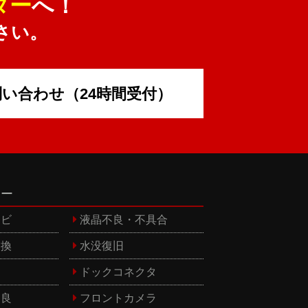
ター
へ！
さい。
問い合わせ
（24時間受付）
ュー
ヒビ
液晶不良・不具合
交換
水没復旧
ン
ドックコネクタ
不良
フロントカメラ